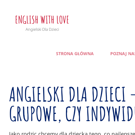
ENGLISH WITH LOVE
Angielski Dla Dzieci
STRONA GŁÓWNA
POZNAJ NA
ANGIELSKI DLA DZIECI 
GRUPOWE, CZY INDYWID
Jako rodzic chcemy dla dziecka tego, co najleps