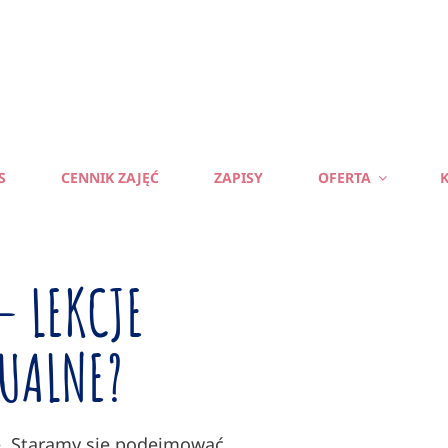
S
CENNIK ZAJĘĆ
ZAPISY
OFERTA
K
— LEKCJE
UALNE?
ze. Staramy się podejmować