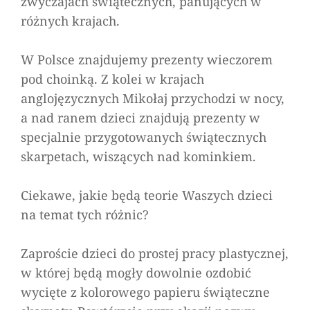
zwyczajach świątecznych, panujących w
Kalendarz
różnych krajach.
adwentowy,
9
W Polsce znajdujemy prezenty wieczorem
grudnia
pod choinką. Z kolei w krajach
anglojęzycznych Mikołaj przychodzi w nocy,
a nad ranem dzieci znajdują prezenty w
specjalnie przygotowanych świątecznych
skarpetach, wiszących nad kominkiem.
Ciekawe, jakie będą teorie Waszych dzieci
na temat tych różnic?
Zaproście dzieci do prostej pracy plastycznej,
w której będą mogły dowolnie ozdobić
wycięte z kolorowego papieru świąteczne