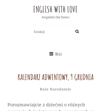
ENGLISH WITH LOVE
Angielski Dla Dzieci
Search
Search
for:
Menu
KALENDARZ ADWENTOWY, 9 GRUDNIA
Halina
By
Categories
Leave
Boże Narodzenie
a
comment
Porozmawiajcie z dziećmi o różnych
on