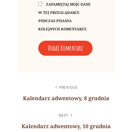
ZAPAMIĘTAJ MOJE DANE
W TEJ PRZEGLĄDARCE
PODCZAS PISANIA
KOLEJNYCH KOMENTARZY.
A
L
NAWIGACJA
T
PREVIOUS
WPISU
E
Kalendarz adwentowy, 8 grudnia
R
Previous
N
Post
NEXT
A
Kalendarz adwentowy, 10 grudnia
T