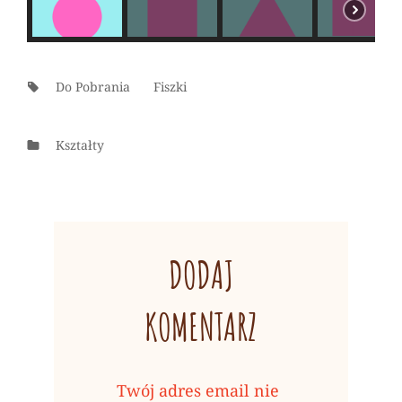
Tags:
Do Pobrania
Fiszki
Categories
Kształty
DODAJ
KOMENTARZ
Twój adres email nie