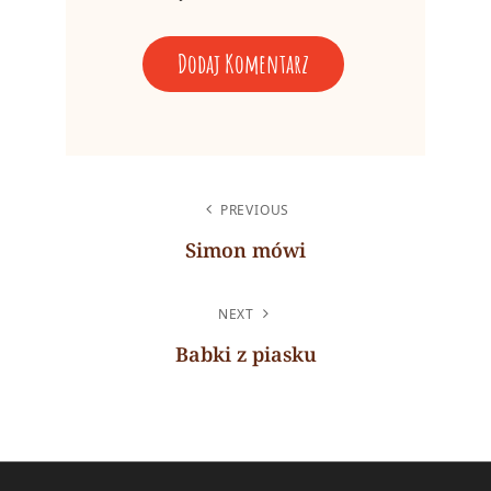
A
L
NAWIGACJA
T
PREVIOUS
WPISU
E
Simon mówi
R
Previous
N
Post
NEXT
A
Babki z piasku
T
Next
I
Post
V
E
: