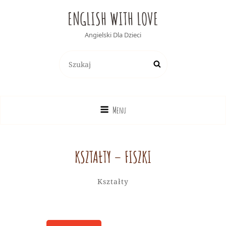
ENGLISH WITH LOVE
Angielski Dla Dzieci
Search
Search
for:
Menu
KSZTAŁTY – FISZKI
Alicja
By
Categories
Leave
Kształty
a
comment
on