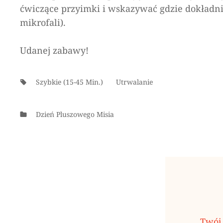
ćwiczące przyimki i wskazywać gdzie dokładn
mikrofali).
Udanej zabawy!
Tags:
Szybkie (15-45 Min.)
Utrwalanie
Categories
Dzień Pluszowego Misia
Twój 