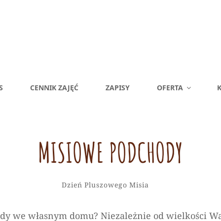
S
CENNIK ZAJĘĆ
ZAPISY
OFERTA
K
MISIOWE PODCHODY
Alicja
By
Categories
Leave
Dzień Pluszowego Misia
a
comment
ody we własnym domu? Niezależnie od wielkości W