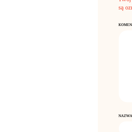
są o
KOMEN
NAZW