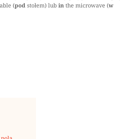
table (
pod
stołem) lub
in
the microwave (
w
pola