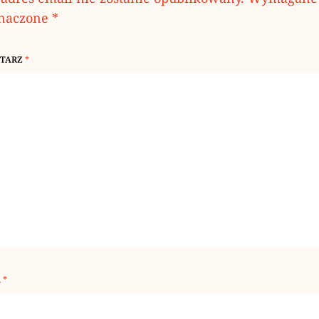
znaczone
*
TARZ
*
A
*