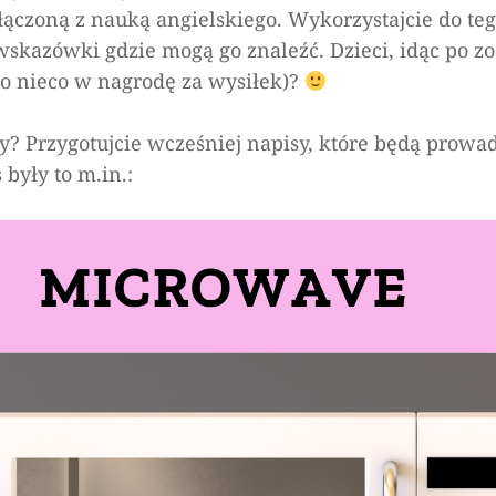
on
łączoną z nauką angielskiego. Wykorzystajcie do te
Misiowe
wskazówki gdzie mogą go znaleźć. Dzieci, idąc po zo
podchody
 co nieco w nagrodę za wysiłek)?
y? Przygotujcie wcześniej napisy, które będą prowa
były to m.in.: