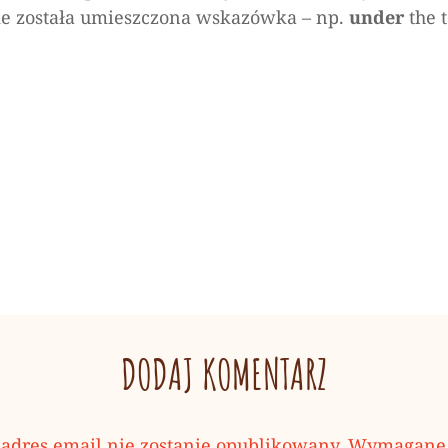
ie została umieszczona wskazówka – np.
under
the 
DODAJ KOMENTARZ
adres email nie zostanie opublikowany.
Wymagane 