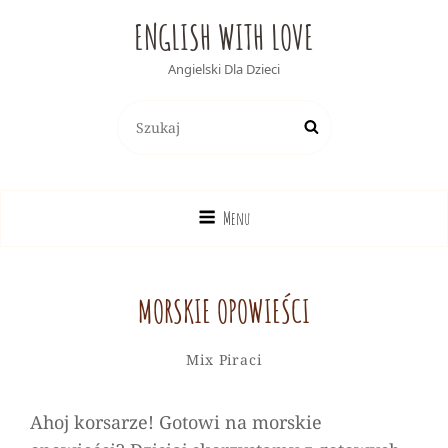
ENGLISH WITH LOVE
Angielski Dla Dzieci
Search
Search
for:
Menu
MORSKIE OPOWIEŚCI
Alicja
By
Categories
Leave
Mix
Piraci
a
comment
Ahoj korsarze! Gotowi na morskie
on