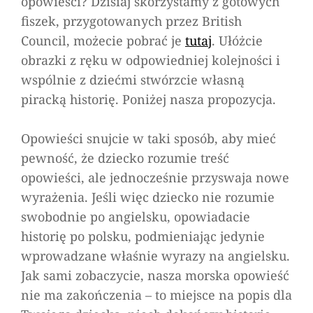
opowieści? Dzisiaj skorzystamy z gotowych
Morskie
fiszek, przygotowanych przez British
opowieści
Council, możecie pobrać je
tutaj
. Ułóżcie
obrazki z ręku w odpowiedniej kolejności i
wspólnie z dziećmi stwórzcie własną
piracką historię. Poniżej nasza propozycja.
Opowieści snujcie w taki sposób, aby mieć
pewność, że dziecko rozumie treść
opowieści, ale jednocześnie przyswaja nowe
wyrażenia. Jeśli więc dziecko nie rozumie
swobodnie po angielsku, opowiadacie
historię po polsku, podmieniając jedynie
wprowadzane właśnie wyrazy na angielsku.
Jak sami zobaczycie, nasza morska opowieść
nie ma zakończenia – to miejsce na popis dla