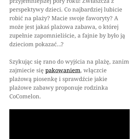
przyjemniejszej pory roku! Zwłaszcza z
Na
perspektywy dzieci. Co najbardziej lubicie
plaży…
robić na plaży? Macie swoje faworyty? A
fajnie
może jest jakaś plażowa zabawa, o której
jest!
zupełnie zapomnieliście, a fajnie by było ją
dzieciom pokazać…?
Szykując się rano do wyjścia na plażę, zanim
zajmiecie się
pakowaniem
, włączcie
plażową piosenkę i sprawdźcie jakie
plażowe zabawy proponuje rodzinka
CoComelon.