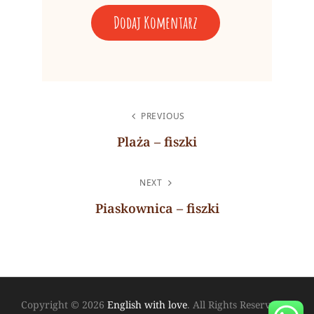
A
L
NAWIGACJA
T
PREVIOUS
WPISU
E
Plaża – fiszki
R
Previous
N
Post
NEXT
A
Piaskownica – fiszki
T
Next
I
Post
V
E
:
Copyright © 2026
English with love
. All Rights Reserved.
|