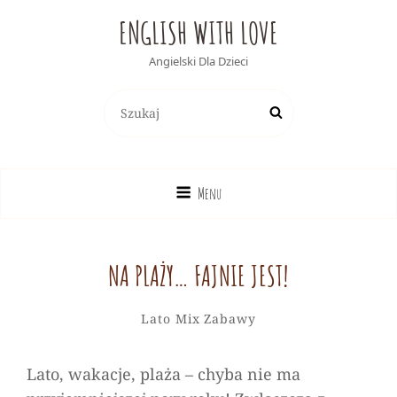
ENGLISH WITH LOVE
Angielski Dla Dzieci
Search
Search
for:
Menu
NA PLAŻY… FAJNIE JEST!
Alicja
By
Categories
Leave
Lato
Mix
Zabawy
a
comment
Lato, wakacje, plaża – chyba nie ma
on