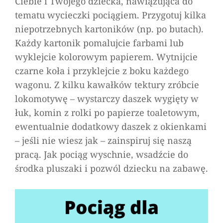
Ciebie i Twojego dziecka, nawiązująca do
Pociąg
tematu wycieczki pociągiem. Przygotuj kilka
dla
niepotrzebnych kartoników (np. po butach).
pluszaków
Każdy kartonik pomalujcie farbami lub
wyklejcie kolorowym papierem. Wytnijcie
czarne koła i przyklejcie z boku każdego
wagonu. Z kilku kawałków tektury zróbcie
lokomotywę – wystarczy daszek wygięty w
łuk, komin z rolki po papierze toaletowym,
ewentualnie dodatkowy daszek z okienkami
– jeśli nie wiesz jak – zainspiruj się naszą
pracą. Jak pociąg wyschnie, wsadźcie do
środka pluszaki i pozwól dziecku na zabawę.