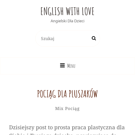
ENGLISH WITH LOVE
Angielski Dla Dzieci
Search
Search
for:
Menu
POCIĄG DLA PLUSZAKÓW
Alicja
By
Categories
Leave
Mix
Pociąg
a
comment
Dzisiejszy post to prosta praca plastyczna dla
on