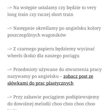
–> Na wstępie ustalamy czy będzie to
very
long train
czy raczej
short train
–> Następnie określamy po angielsku kolory
poszczególnych wagoników
–> Z czarnego papieru będziemy wycinać
wheels
(koła) dla naszego pociągu
–> Przedmioty używane do stworzenia pracy
nazywamy po angielsku –
zobacz post ze
słówkami do prac plastycznych
–> Przy zabawie pociągiem podśpiewujemy
do dowolnej melodii
choo choo choo choo