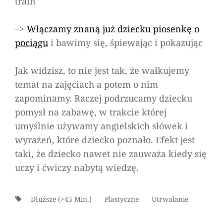
train
–>
Włączamy znaną już dziecku piosenkę o
pociągu
i bawimy się, śpiewając i pokazując
Jak widzisz, to nie jest tak, że wałkujemy
temat na zajęciach a potem o nim
zapominamy. Raczej podrzucamy dziecku
pomysł na zabawę, w trakcie której
umyślnie używamy angielskich słówek i
wyrażeń, które dziecko poznało. Efekt jest
taki, że dziecko nawet nie zauważa kiedy się
uczy i ćwiczy nabytą wiedzę.
Tags:
Dłuższe (>45 Min.)
Plastyczne
Utrwalanie