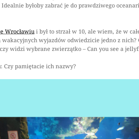
on
. Idealnie byłoby zabrać je do prawdziwego oceanar
Podmorska
wycieczka
e Wrocławiu
i był to strzał w 10, ale wiem, że w cał
 wakacyjnych wyjazdów odwiedzicie jedno z nich? O
j czy widzi wybrane zwierzątko –
Can you see a jellyf
y. Czy pamiętacie ich nazwy?