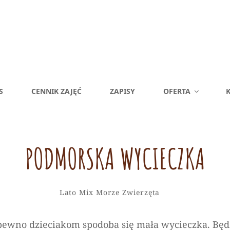
S
CENNIK ZAJĘĆ
ZAPISY
OFERTA
K
PODMORSKA WYCIECZKA
Alicja
By
Categories
Leave
Lato
Mix
Morze
Zwierzęta
a
comment
 pewno dzieciakom spodoba się mała wycieczka. Będzi