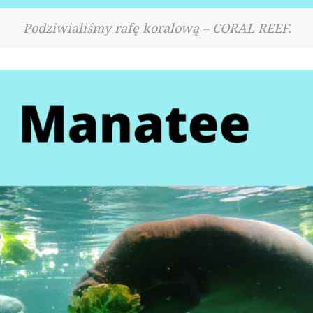
Podziwialiśmy rafę koralową – CORAL REEF.