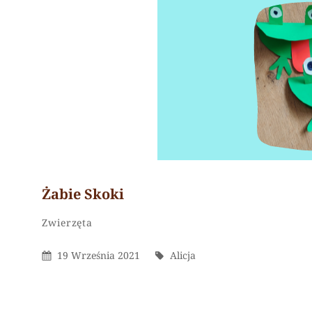
Żabie Skoki
Alicja
By
Categories
Leave
Zwierzęta
a
Posted
By
19 Września 2021
Alicja
comment
On
on
Żabie
skoki