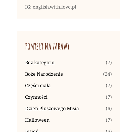
IG: english.with.love.pl
POMYSŁY NA ZABAWY
Bez kategorii
(7)
Boże Narodzenie
(24)
Części ciała
(7)
Czynności
(7)
Dzień Pluszowego Misia
(6)
Halloween
(7)
Jesień
(5)