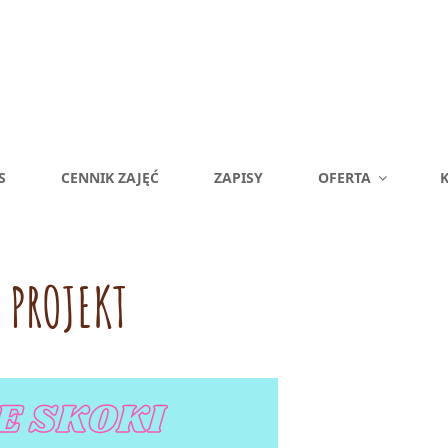
S
CENNIK ZAJĘĆ
ZAPISY
OFERTA
K
:
PROJEKT