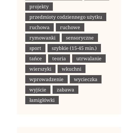
projekty
przedmioty codziennego użytku
ruchowa
ruchowe
rymowanki
sensoryczne
sport
szybkie (15-45 min.)
tańce
teoria
utrwalanie
wierszyki
wkuchni
wprowadzenie
wycieczka
wyjście
zabawa
łamigłówki