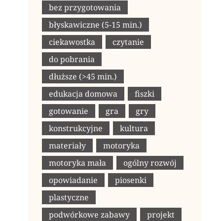
bez przygotowania
błyskawiczne (5-15 min.)
ciekawostka
czytanie
do pobrania
dłuższe (>45 min.)
edukacja domowa
fiszki
gotowanie
gra
gry
konstrukcyjne
kultura
materiały
motoryka
motoryka mała
ogólny rozwój
opowiadanie
piosenki
plastyczne
podwórkowe zabawy
projekt