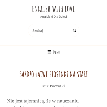
ENGLISH WITH LOVE
Angielski Dla Dzieci
Search
Search
for:
Menu
BARDZO ŁATWE PIOSENKI NA START
Alicja
By
Categories
Leave
Mix
Początki
a
comment
Nie jest tajemnicą, że w nauczaniu
on