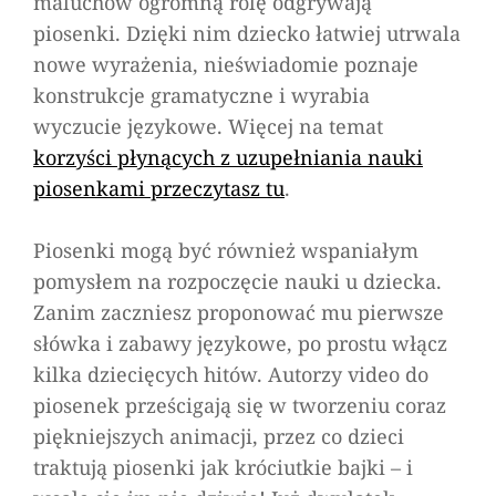
maluchów ogromną rolę odgrywają
Bardzo
piosenki. Dzięki nim dziecko łatwiej utrwala
łatwe
nowe wyrażenia, nieświadomie poznaje
piosenki
konstrukcje gramatyczne i wyrabia
na
wyczucie językowe. Więcej na temat
start
korzyści płynących z uzupełniania nauki
piosenkami przeczytasz tu
.
Piosenki mogą być również wspaniałym
pomysłem na rozpoczęcie nauki u dziecka.
Zanim zaczniesz proponować mu pierwsze
słówka i zabawy językowe, po prostu włącz
kilka dziecięcych hitów. Autorzy video do
piosenek prześcigają się w tworzeniu coraz
piękniejszych animacji, przez co dzieci
traktują piosenki jak króciutkie bajki – i