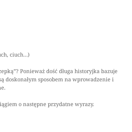
uch, ciuch…)
Rzepką”? Ponieważ dość długa historyjka bazuje
ki są doskonałym sposobem na wprowadzenie i
ne.
ciągiem o następne przydatne wyrazy.