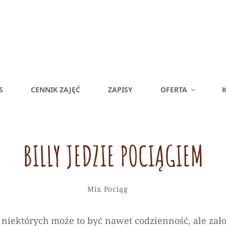
S
CENNIK ZAJĘĆ
ZAPISY
OFERTA
K
BILLY JEDZIE POCIĄGIEM
Alicja
By
Categories
Leave
Mix
Pociąg
a
comment
niektórych może to być nawet codzienność, ale założę 