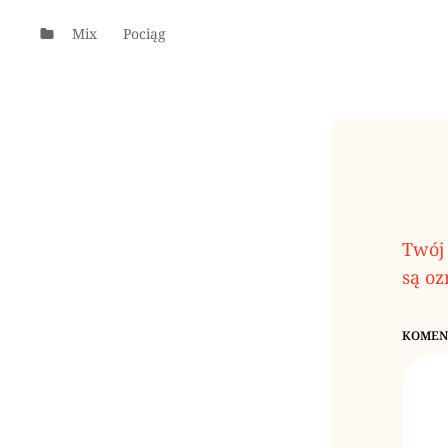
Categories
Mix
Pociąg
Twój 
są o
KOMEN