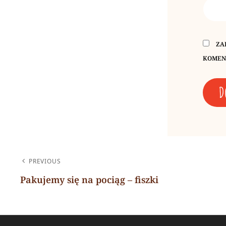
ZA
KOMEN
A
L
NAWIGACJA
T
PREVIOUS
E
WPISU
Pakujemy się na pociąg – fiszki
R
Previous
N
Post
A