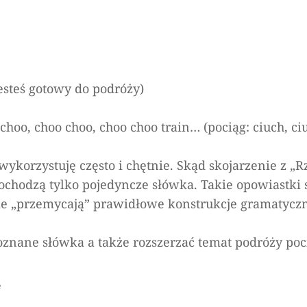
 jesteś gotowy do podróży)
choo, choo choo, choo choo train… (pociąg: ciuch, ci
ykorzystuję często i chętnie. Skąd skojarzenie z „
 dochodzą tylko pojedyncze słówka. Takie opowiast
ie „przemycają” prawidłowe konstrukcje gramatycz
oznane słówka a także rozszerzać temat podróży po
e