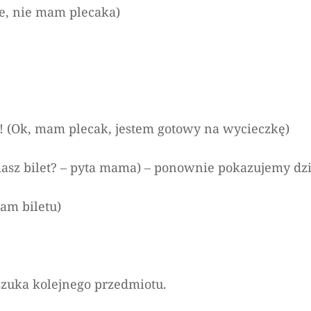
ie, nie mam plecaka)
ip! (Ok, mam plecak, jestem gotowy na wycieczkę)
masz bilet? – pyta mama) – ponownie pokazujemy dz
mam biletu)
 szuka kolejnego przedmiotu.