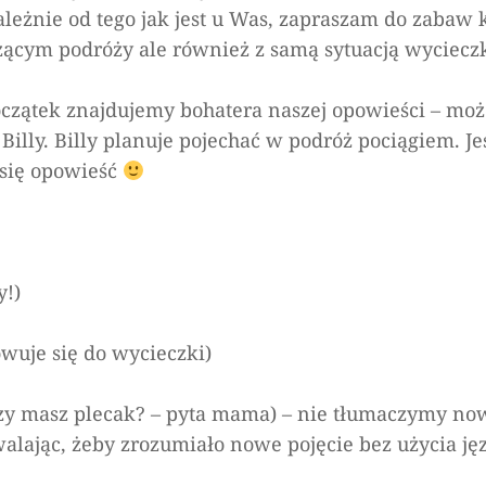
on
leżnie od tego jak jest u Was, zapraszam do zabaw 
Billy
zącym podróży ale również z samą sytuacją wyciecz
jedzie
pociągiem
zątek znajdujemy bohatera naszej opowieści – może
illy. Billy planuje pojechać w podróż pociągiem. J
 się opowieść
y!)
towuje się do wycieczki)
zy masz plecak? – pyta mama) – nie tłumaczymy no
lając, żeby zrozumiało nowe pojęcie bez użycia ję