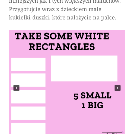
mniejszych jak i tych większych maluchów.
Piosenka
Przygotujcie wraz z dzieckiem małe
o
kukiełki-duszki, które nałożycie na palce.
małych
duszkach