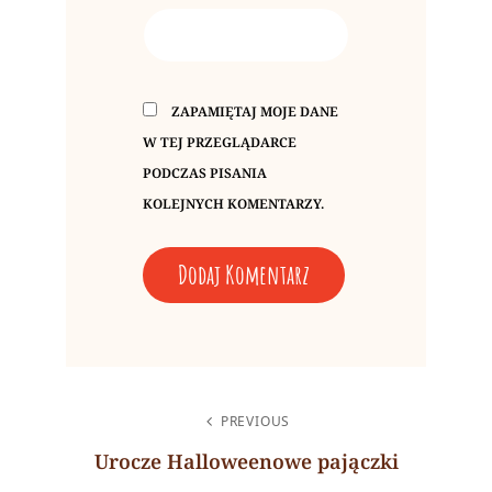
ZAPAMIĘTAJ MOJE DANE
W TEJ PRZEGLĄDARCE
PODCZAS PISANIA
KOLEJNYCH KOMENTARZY.
A
L
NAWIGACJA
T
PREVIOUS
WPISU
E
Urocze Halloweenowe pajączki
R
Previous