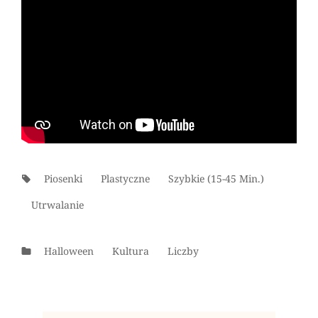
Tags:
Piosenki
Plastyczne
Szybkie (15-45 Min.)
Utrwalanie
Categories
Halloween
Kultura
Liczby