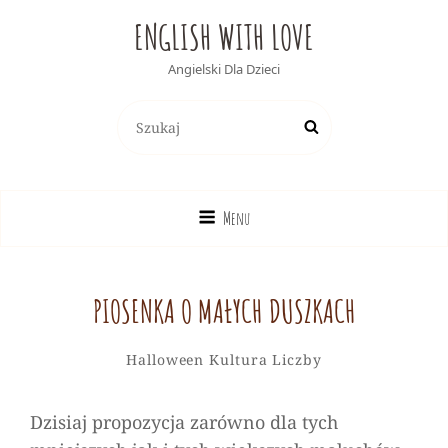
ENGLISH WITH LOVE
Angielski Dla Dzieci
Search
Search
for:
Menu
PIOSENKA O MAŁYCH DUSZKACH
Alicja
By
Categories
Leave
Halloween
Kultura
Liczby
a
comment
Dzisiaj propozycja zarówno dla tych
on