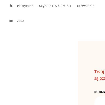
Tags:
Plastyczne
Szybkie (15-45 Min.)
Utrwalanie
Categories
Zima
Twój 
są o
KOMEN