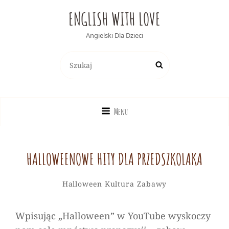
ENGLISH WITH LOVE
Angielski Dla Dzieci
Search
Search
for:
Menu
HALLOWEENOWE HITY DLA PRZEDSZKOLAKA
Alicja
By
Categories
Leave
Halloween
Kultura
Zabawy
a
comment
Wpisując „Halloween” w YouTube wyskoczy
on