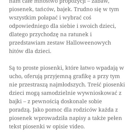
nam całe mnóstwo propozycji – zabaw,
Halloweenowe
piosenek, tańców, bajek. Trudno się w tym
hity
wszystkim połapać i wybrać coś
dla
odpowiedniego dla siebie i swoich dzieci,
przedszkolaka
dlatego przychodzę na ratunek i
przedstawiam zestaw Halloweenowych
hitów dla dzieci.
Są to proste piosenki, które łatwo wpadają w
ucho, oferują przyjemną grafikę a przy tym
nie przestraszą najmłodszych. Treść piosenki
dzieci mogą samodzielnie wywnioskować z
bajki – z pewnością doskonale sobie
poradzą. Jako pomoc dla rodziców każda z
piosenek wprowadziła napisy a także pełen
tekst piosenki w opisie video.